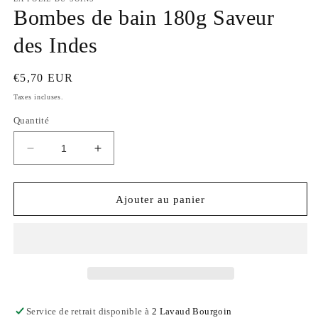
1
Bombes de bain 180g Saveur
dans
une
des Indes
fenêtre
modale
Prix
€5,70 EUR
habituel
Taxes incluses.
Quantité
Réduire
Augmenter
la
la
quantité
quantité
de
de
Ajouter au panier
Bombes
Bombes
de
de
bain
bain
180g
180g
Saveur
Saveur
des
des
Indes
Indes
Service de retrait disponible à
2 Lavaud Bourgoin